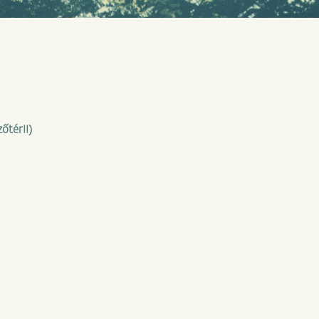
őtér!!)