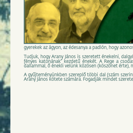
gyerekek az ágyon, az édesanya a padlón, hogy azono
Tudjuk, hogy Arany János is szeretett énekelni, dalgyű
fényes katonának” kezdetű énekét. A Rege a csodas
dallammal, ő énekli velünk közösen (köszönet érte), 
A gyűjteményünkben szereplő többi dal (szám szerin
Arany János kötete számára. Fogadják mindet szerete