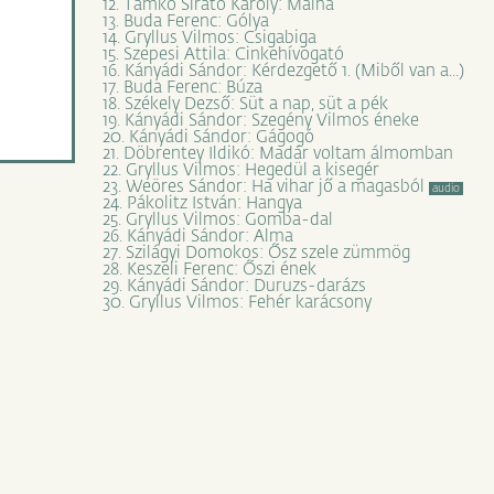
12. Tamkó Sirató Károly: Málna
13. Buda Ferenc: Gólya
14. Gryllus Vilmos: Csigabiga
15. Szepesi Attila: Cinkehívogató
16. Kányádi Sándor: Kérdezgető 1. (Miből van a...)
17. Buda Ferenc: Búza
18. Székely Dezső: Süt a nap, süt a pék
19. Kányádi Sándor: Szegény Vilmos éneke
20. Kányádi Sándor: Gágogó
21. Döbrentey Ildikó: Madár voltam álmomban
22. Gryllus Vilmos: Hegedül a kisegér
23. Weöres Sándor: Ha vihar jő a magasból
audio
24. Pákolitz István: Hangya
25. Gryllus Vilmos: Gomba-dal
26. Kányádi Sándor: Alma
27. Szilágyi Domokos: Ősz szele zümmög
28. Keszeli Ferenc: Őszi ének
29. Kányádi Sándor: Duruzs-darázs
30. Gryllus Vilmos: Fehér karácsony