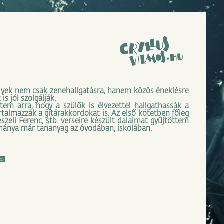
lyek nem csak zenehallgatásra, hanem közös éneklésre
is jól szolgálják.
tem arra, hogy a szülők is élvezettel hallgathassák a
rtalmazzák a gitárakkordokat is. Az első kötetben főleg
zeli Ferenc, stb. verseire készült dalaimat gyűjtöttem
éhánya már tananyag az óvodában, iskolában.
eo