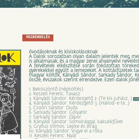
MEGRENDELÉS
óvodásoknak és kisiskolásoknak
A Dalok sorozatban olyan dalaim jelentek meg, me
is alkalmasak, és a magyar zenei anyanyelvi nevelést 
A felvételek elkészítése során fokozottan töreked
gyerekekkel együtt a lemezeket. A kottásfüzetek ta
magyar költők, Kányádi Sándor, Sarkady Sándor, Kes
össze, évszakok szerint elrendezve. Ezen dalok jón
1. Beköszöntő (népköltés)
2. Keszeli Ferenc: Tavasz
3. Kányádi Sándor: Kérdezgető 2. (Te kis juhász...)
vid
4. Kányádi Sándor: Kérdezgető 3. (Hallod-e te...)
5. Csoóri Sándor: Duda
6. Sarkady Sándor: Gólyahír
7. Sarkady Sándor: Zápor
8. Kányádi Sándor: Somvirággal, kakukkfűvel
9. Gryllus Vilmos: Lepke és virág
10. Kányádi Sándor: Vigye el a róka
11. Keszeli Ferenc: Nyár