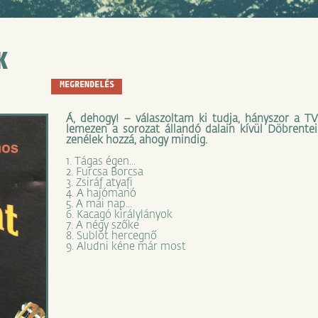
K
MEGRENDELÉS
Á, dehogy! – válaszoltam ki tudja, hányszor a T
lemezen a sorozat állandó dalain kívül Döbrente
zenélek hozzá, ahogy mindig.
1. Tágas égen...
2. Furcsa Borcsa
3. Zsiráf atyafi
4. A hajómanó
5. A mai nap...
6. Kacagó királylányok
7. A négy szőke
8. Sublót hercegnő
9. Aludni kéne már most