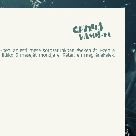
V-ben, az esti mese sorozatunkban éveken át. Ezen a
i Ildikó 6 meséjét mondja el Péter, én meg énekelek,