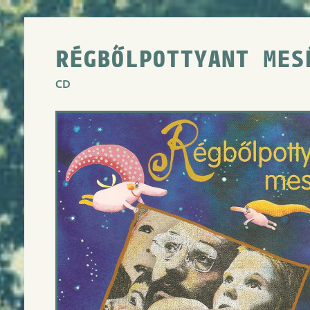
RÉGBŐLPOTTYANT MES
CD